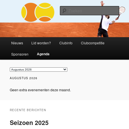
Spring
naar
Zoek
de
primaire
T.V. 's-Heerenhoek
inhoud
H
Nieuws
Lid worden?
Clubinfo
Clubcompetitie
o
o
Agenda
Sponsoren
f
d
m
e
AUGUSTUS 2026
n
u
Geen extra evenementen deze maand.
RECENTE BERICHTEN
Seizoen 2025