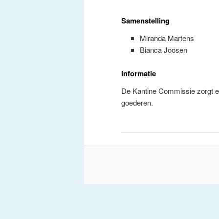
m
e
Samenstelling
n
u
Miranda Martens
Bianca Joosen
Informatie
De Kantine Commissie zorgt er
goederen.