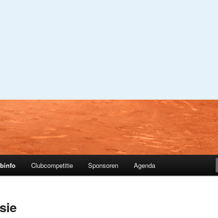
nhoek
binfo
Clubcompetitie
Sponsoren
Agenda
sie