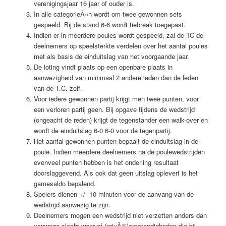
verenigingsjaar 16 jaar of ouder is.
In alle categorieÃ«n wordt om twee gewonnen sets
gespeeld. Bij de stand 6-6 wordt tiebreak toegepast.
Indien er in meerdere poules wordt gespeeld, zal de TC de
deelnemers op speelsterkte verdelen over het aantal poules
met als basis de einduitslag van het voorgaande jaar.
De loting vindt plaats op een openbare plaats in
aanwezigheid van minimaal 2 andere leden dan de leden
van de T.C. zelf.
Voor iedere gewonnen partij krijgt men twee punten, voor
een verloren partij geen. Bij opgave tijdens de wedstrijd
(ongeacht de reden) krijgt de tegenstander een walk-over en
wordt de einduitslag 6-0 6-0 voor de tegenpartij.
Het aantal gewonnen punten bepaalt de einduitslag in de
poule. Indien meerdere deelnemers na de poulewedstrijden
evenveel punten hebben is het onderling resultaat
doorslaggevend. Als ook dat geen uitslag oplevert is het
gamesaldo bepalend.
Spelers dienen +/- 10 minuten voor de aanvang van de
wedstrijd aanwezig te zijn.
Deelnemers mogen een wedstrijd niet verzetten anders dan
vanwege slecht weer of (privÃ©)omstandigheden die bij