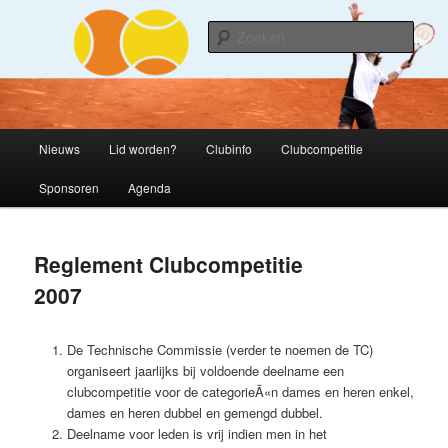
Spring
naar
Zoek
de
primaire
T.V. 's-Heerenhoek
inhoud
H
Nieuws
Lid worden?
Clubinfo
Clubcompetitie
o
o
Sponsoren
Agenda
f
d
m
Reglement Clubcompetitie
e
n
2007
u
De Technische Commissie (verder te noemen de TC)
organiseert jaarlijks bij voldoende deelname een
clubcompetitie voor de categorieÃ«n dames en heren enkel,
dames en heren dubbel en gemengd dubbel.
Deelname voor leden is vrij indien men in het