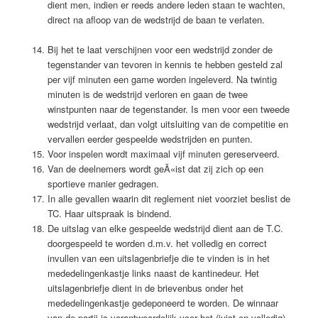
dient men, indien er reeds andere leden staan te wachten,
direct na afloop van de wedstrijd de baan te verlaten.
Bij het te laat verschijnen voor een wedstrijd zonder de
tegenstander van tevoren in kennis te hebben gesteld zal
per vijf minuten een game worden ingeleverd. Na twintig
minuten is de wedstrijd verloren en gaan de twee
winstpunten naar de tegenstander. Is men voor een tweede
wedstrijd verlaat, dan volgt uitsluiting van de competitie en
vervallen eerder gespeelde wedstrijden en punten.
Voor inspelen wordt maximaal vijf minuten gereserveerd.
Van de deelnemers wordt geÃ«ist dat zij zich op een
sportieve manier gedragen.
In alle gevallen waarin dit reglement niet voorziet beslist de
TC. Haar uitspraak is bindend.
De uitslag van elke gespeelde wedstrijd dient aan de T.C.
doorgespeeld te worden d.m.v. het volledig en correct
invullen van een uitslagenbriefje die te vinden is in het
mededelingenkastje links naast de kantinedeur. Het
uitslagenbriefje dient in de brievenbus onder het
mededelingenkastje gedeponeerd te worden. De winnaar
van de partij is verantwoordelijk voor het (juist en volledig)